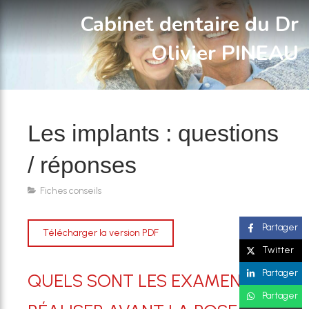
Cabinet dentaire du Dr
Olivier PINEAU
Les implants : questions
/ réponses
Fiches conseils
Partager
Télécharger la version PDF
Twitter
Partager
QUELS SONT LES EXAMENS À
Partager