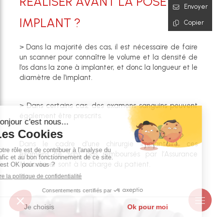
RÉALISER AVANT LA POSE D’UN
Envoyer
IMPLANT ?
Copier
> Dans la majorité des cas, il est nécessaire de faire
un scanner pour connaître le volume et la densité de
l’os dans la zone à implanter, et donc la longueur et le
diamètre de l’implant.
> Dans certains cas, des examens sanguins peuvent
également être prescrits.
Dans le cadre d’une chirurgie implantaire, ces
examens ne sont pas remboursés par l’Assurance
Maladie et sont à la charge du patient.