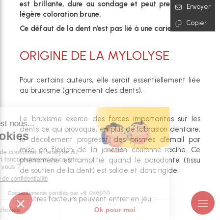
est brillante, dure au sondage et peut prendre une
Envoyer
légère coloration brune.
Copier
Ce défaut de la dent n’est pas lié à une carie.
ORIGINE DE LA MYLOLYSE
Pour certains auteurs, elle serait essentiellement liée
au bruxisme (grincement des dents).
Le bruxisme exerce des forces importantes sur les
dents ce qui provoque, en plus de l’abrasion dentaire,
le décollement progressif des prismes d’émail par
mise en flexion de la jonction couronne-racine. Ce
phénomène est amplifié quand le parodonte (tissu
de soutien de la dent) est solide et donc rigide.
D’autres facteurs peuvent entrer en jeu :